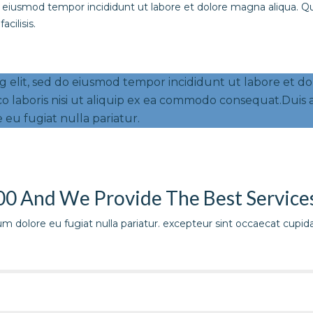
o eiusmod tempor incididunt ut labore et dolore magna aliqua. Qu
cilisis.
ng elit, sed do eiusmod tempor incididunt ut labore et 
o laboris nisi ut aliquip ex ea commodo consequat.Duis a
 eu fugiat nulla pariatur.
00 And We Provide The Best Services
illum dolore eu fugiat nulla pariatur. excepteur sint occaecat cup