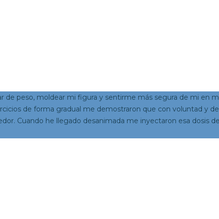
ajar de peso, moldear mi figura y sentirme más segura de mi en m
ejercicios de forma gradual me demostraron que con voluntad y de
gedor. Cuando he llegado desanimada me inyectaron esa dosis de