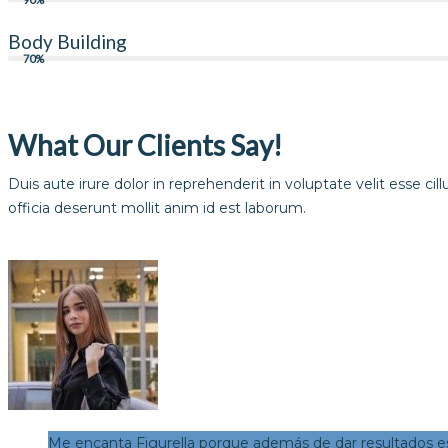
Body Building
70%
What Our Clients Say!
Duis aute irure dolor in reprehenderit in voluptate velit esse ci
officia deserunt mollit anim id est laborum.
Me encanta Figurella porque además de dar resultados 