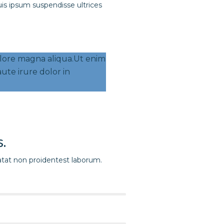
is ipsum suspendisse ultrices
dolore magna aliqua.Ut enim
ute irure dolor in
.
idatat non proidentest laborum.