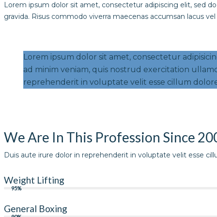
Lorem ipsum dolor sit amet, consectetur adipiscing elit, sed d
gravida. Risus commodo viverra maecenas accumsan lacus vel fa
Lorem ipsum dolor sit amet, consectetur adipisici
ad minim veniam, quis nostrud exercitation ullamc
reprehenderit in voluptate velit esse cillum dolore
We Are In This Profession Since 20
Duis aute irure dolor in reprehenderit in voluptate velit esse c
Weight Lifting
95%
General Boxing
90%