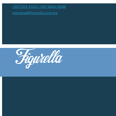
+507 203-3333 / +507 6245-0858
panama@figurella.com.pa
Plaza Fidanque, Ciudad de Panamá, Panamá
Resultados que perduran
QUIENES SOMOS
EL MÉTODO
¿P