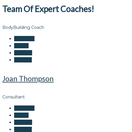
Team Of Expert Coaches!
BodyBuilding Coach
Facebook
Twitter
LinkedIn
Google+
Joan Thompson
Consultant
Facebook
Twitter
LinkedIn
Google+