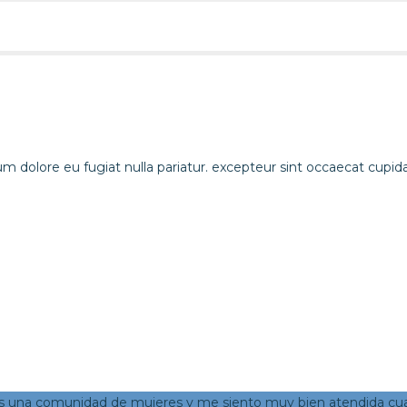
llum dolore eu fugiat nulla pariatur. excepteur sint occaecat cupid
es una comunidad de mujeres y me siento muy bien atendida cu