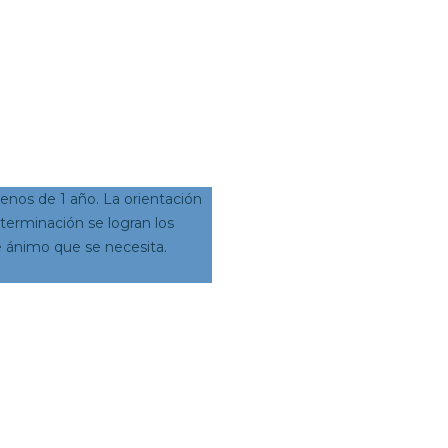
enos de 1 año. La orientación
terminación se logran los
 ánimo que se necesita.