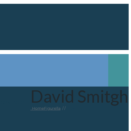
David Smitgh
CONTACTO
Home
Figurella
/ /
David Smitgh