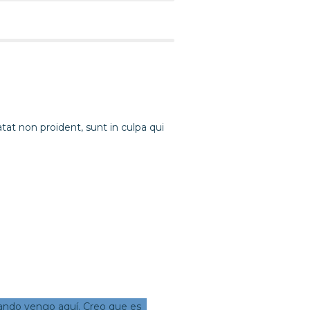
atat non proident, sunt in culpa qui
ando vengo aquí. Creo que es